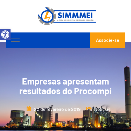
Abrir a barra de ferramentas
Associe-se
Empresas apresentam
resultados do Procompi
22 de fevereiro de 2019
Notícias