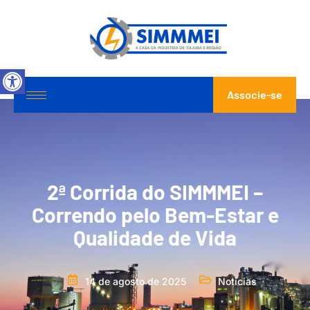
Abrir a barra de ferramentas
Associe-se
2ª Corrida do SIMMMEI –
Correndo pelo Bem-Estar e
Qualidade de Vida
14 de agosto de 2025
Notícias