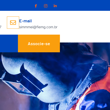
E-mail
7
simmmei@fiemg.com.br
Associe-se