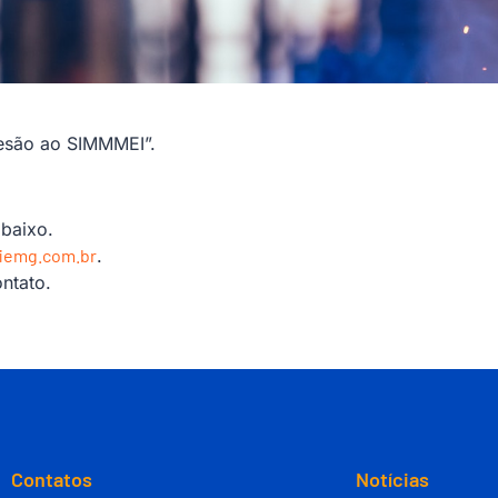
desão ao SIMMMEI”.
baixo.
iemg.com.br
.
ntato.
Contatos
Notícias