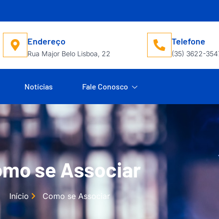
Endereço
Telefone
Rua Major Belo Lisboa, 22
(35) 3622-354
Notícias
Fale Conosco
mo se Associar
Início
Como se Associar