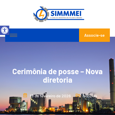
Abrir a barra de ferramentas
Associe-se
Cerimônia de posse – Nova
diretoria
13 de fevereiro de 2026
Notícias