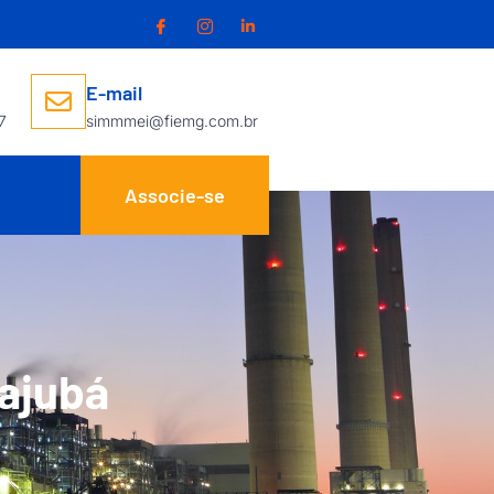
E-mail
7
simmmei@fiemg.com.br
Associe-se
tajubá