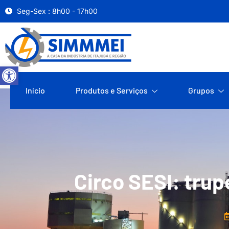
Seg-Sex : 8h00 - 17h00
Abrir a barra de ferramentas
Início
Produtos e Serviços
Grupos
Circo SESI: trup