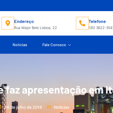
Endereço
Telefone
Rua Major Belo Lisboa, 22
(35) 3622-354
Notícias
Fale Conosco
e faz apresentação em I
24 de julho de 2014
Notícias