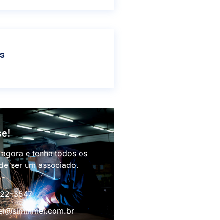
as
se!
 agora e tenha todos os
 de ser um associado.
622-3547
i@simmmei.com.br