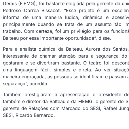
Gerais (FIEMG), foi bastante elogiada pela gerente da un
Pedroso Corrêa Bissacot. “Esse projeto é um excelent
informa de uma maneira lúdica, dinâmica e acessív
principalmente quando se trata de um assunto tão i
trabalho. Com certeza, foi um privilégio para os funcio
Balteau por essa importante oportunidade”, disse.
Para a analista química da Balteau, Aurora dos Santos
interessante de chamar atenção para a segurança do 
gostaram e se divertiram bastante. O teatro foi desc
uma linguagem fácil, simples e direta. Ao ver situaçõ
maneira engraçada, as pessoas se identificam e passam a
segurança”, acredita.
Também prestigiaram a apresentação o presidente d
também é diretor da Balteau e da FIEMG; o gerente do SE
gerente de Relações com Mercado do SESI, Rafael Junq
SESI, Ricardo Bernardo.