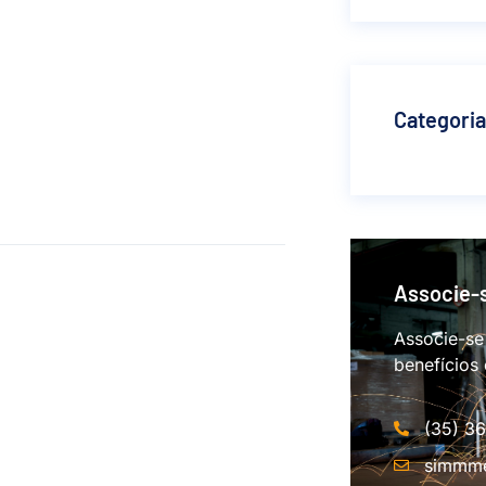
Categori
Associe-
Associe-se
benefícios
(35) 3
simmme