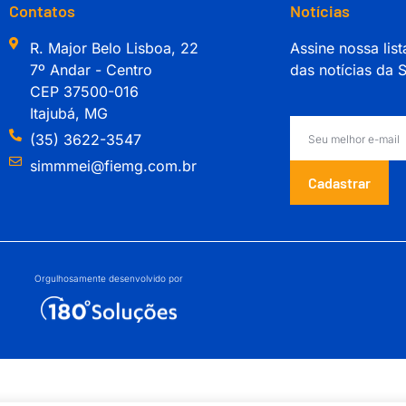
Contatos
Notícias
R. Major Belo Lisboa, 22
Assine nossa list
7º Andar - Centro
das notícias da
CEP 37500-016
Itajubá, MG
(35) 3622-3547
simmmei@fiemg.com.br
Cadastrar
Orgulhosamente desenvolvido por