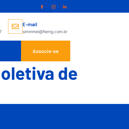
E-mail
7
simmmei@fiemg.com.br
Associe-se
oletiva de