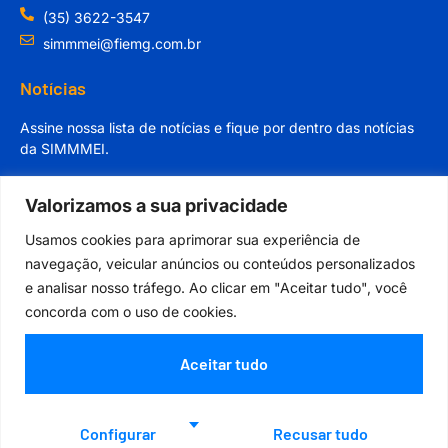
(35) 3622-3547
simmmei@fiemg.com.br
Notícias
Assine nossa lista de notícias e fique por dentro das notícias
da SIMMMEI.
Valorizamos a sua privacidade
Usamos cookies para aprimorar sua experiência de
navegação, veicular anúncios ou conteúdos personalizados
Cadastrar
e analisar nosso tráfego. Ao clicar em "Aceitar tudo", você
concorda com o uso de cookies.
Aceitar tudo
Orgulhosamente desenvolvido por
Configurar
Recusar tudo