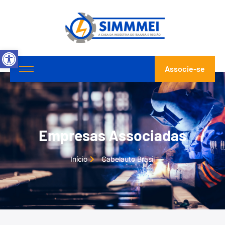
Abrir a barra de ferramentas
Associe-se
Empresas Associadas
Início
Cabelauto Brasil