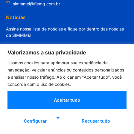
simmmei@fiemg.com.br
Notícias
Assine nossa lista de notícias e fique por dentro das notícias
da SIMMMEI.
Valorizamos a sua privacidade
Usamos cookies para aprimorar sua experiência de
navegação, veicular anúncios ou conteúdos personalizados
Cadastrar
e analisar nosso tráfego. Ao clicar em "Aceitar tudo", você
concorda com o uso de cookies.
Aceitar tudo
Orgulhosamente desenvolvido por
Configurar
Recusar tudo