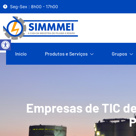
Seg-Sex : 8h00 - 17h00
Abrir a barra de ferramentas
Início
Produtos e Serviços
Grupos
Empresas de TIC de
P