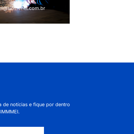
i@simmmei.com.br
a de notícias e fique por dentro
 SIMMMEI.