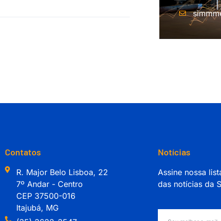
simmme
Contatos
Notícias
R. Major Belo Lisboa, 22
Assine nossa list
7º Andar - Centro
das notícias da
CEP 37500-016
Itajubá, MG