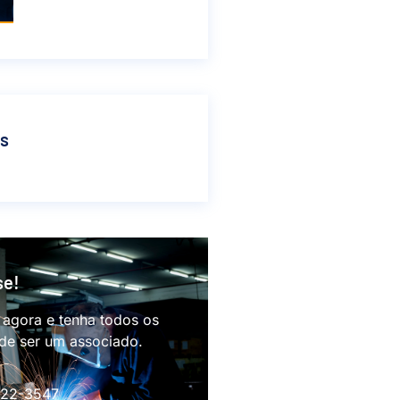
as
se!
 agora e tenha todos os
 de ser um associado.
622-3547