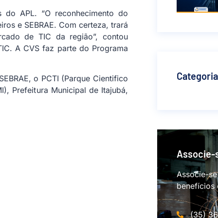
os do APL. “O reconhecimento do
eiros e SEBRAE. Com certeza, trará
rcado de TIC da região”, contou
TIC. A CVS faz parte do Programa
Categori
SEBRAE, o PCTI (Parque Cientifico
), Prefeitura Municipal de Itajubá,
Associe-
Associe-se
benefícios
(35) 3