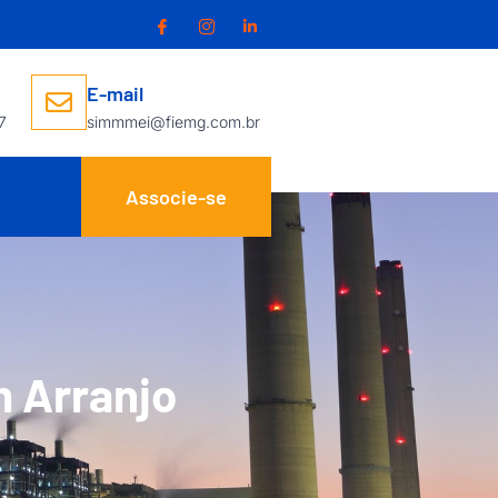
E-mail
7
simmmei@fiemg.com.br
Associe-se
m Arranjo