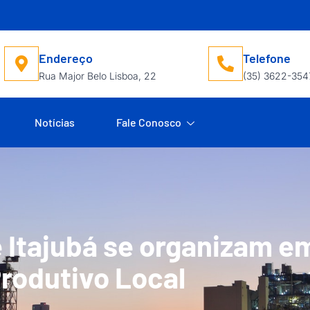
Endereço
Telefone
Rua Major Belo Lisboa, 22
(35) 3622-354
Notícias
Fale Conosco
 Itajubá se organizam e
rodutivo Local