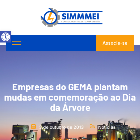
Abrir a barra de ferramentas
Associe-se
Empresas do GEMA plantam
mudas em comemoração ao Dia
da Árvore
3 de outubro de 2013
Notícias