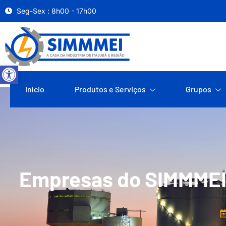
Seg-Sex : 8h00 - 17h00
Abrir a barra de ferramentas
Início
Produtos e Serviços
Grupos
Empresas do SIMMMEI 