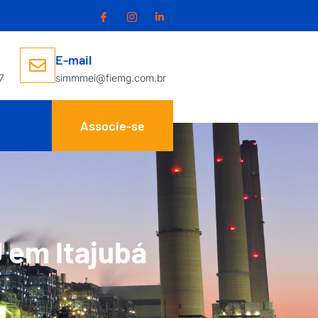
E-mail
7
simmmei@fiemg.com.br
Associe-se
 em Itajubá