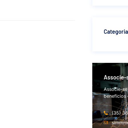
Categori
Associe-
Associe-se
benefícios
(35) 3
simmme