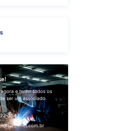
as
se!
 agora e tenha todos os
 de ser um associado.
622-3547
i@simmmei.com.br