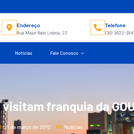
Endereço
Telefone
Rua Major Belo Lisboa, 22
(35) 3622-354
Notícias
Fale Conosco
visitam franquia da GOU
21 de março de 2012
Notícias