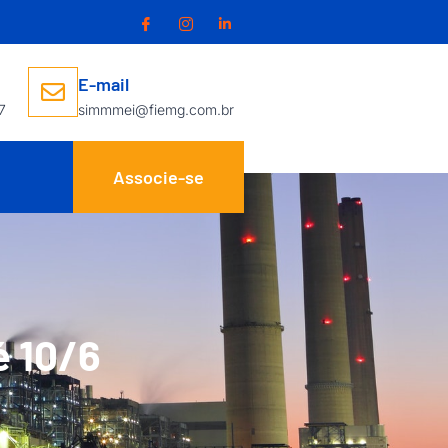
E-mail
7
simmmei@fiemg.com.br
Associe-se
é 10/6