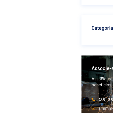
Categori
Associe-
Associe-se
benefícios
(35) 3
simmme