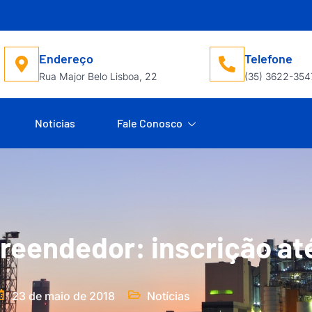
Endereço
Telefone
Rua Major Belo Lisboa, 22
(35) 3622-354
Notícias
Fale Conosco
eendedor: inscrição at
23 de maio de 2018
Notícias