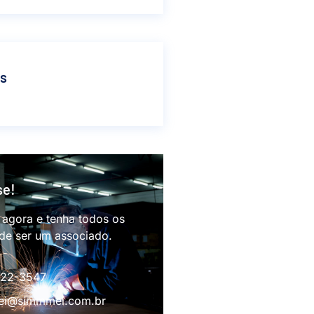
as
se!
 agora e tenha todos os
 de ser um associado.
622-3547
i@simmmei.com.br