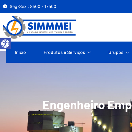
Seg-Sex : 8h00 - 17h00
Abrir a barra de ferramentas
Início
Produtos e Serviços
Grupos
Engenheiro Empr