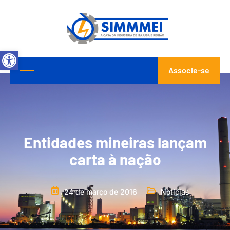
Abrir a barra de ferramentas
Associe-se
Entidades mineiras lançam
carta à nação
24 de março de 2016
Notícias