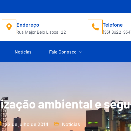
Endereço
Telefone
Rua Major Belo Lisboa, 22
(35) 3622-354
Notícias
Fale Conosco
tização ambiental e seg
22 de julho de 2014
Notícias