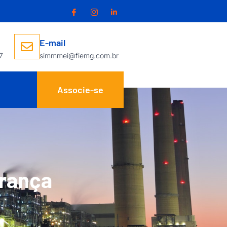
E-mail
7
simmmei@fiemg.com.br
Associe-se
urança