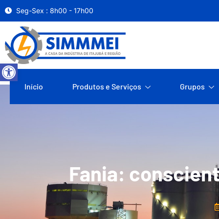
Seg-Sex : 8h00 - 17h00
Abrir a barra de ferramentas
Início
Produtos e Serviços
Grupos
Fania: conscien