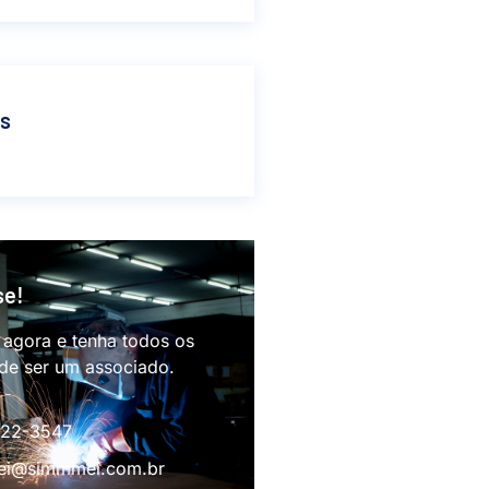
as
se!
 agora e tenha todos os
 de ser um associado.
622-3547
i@simmmei.com.br