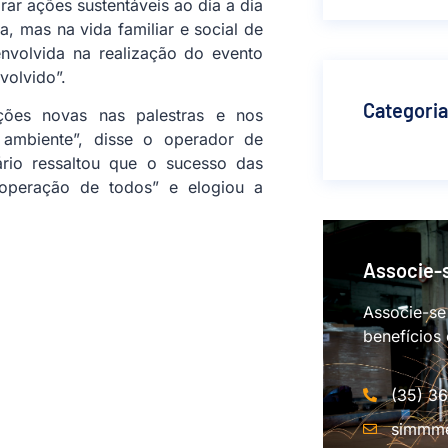
rar ações sustentáveis ao dia a dia
, mas na vida familiar e social de
nvolvida na realização do evento
volvido”.
Categori
ações novas nas palestras e nos
 ambiente”, disse o operador de
rio ressaltou que o sucesso das
peração de todos” e elogiou a
Associe-
Associe-se
benefícios
(35) 3
simmme