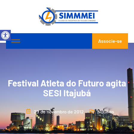
Abrir a barra de ferramentas
Associe-se
Festival Atleta do Futuro agita
SESI Itajubá
23 de novembro de 2012
Notícias