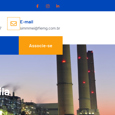
E-mail
7
simmmei@fiemg.com.br
Associe-se
la