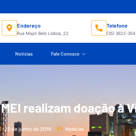
Endereço
Telefone
Rua Major Belo Lisboa, 22
(35) 3622-354
Notícias
Fale Conosco
EI realizam doação à Vi
22 de junho de 2016
Notícias