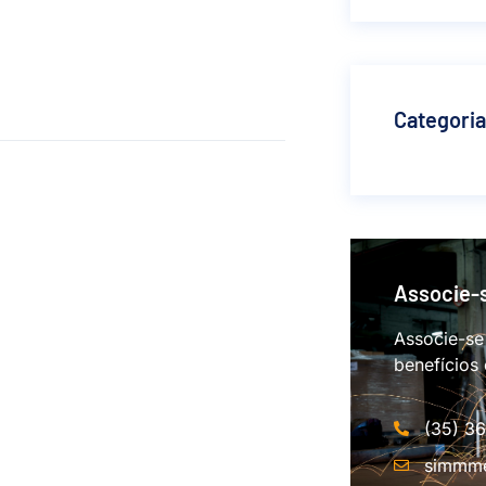
Categori
Associe-
Associe-se
benefícios
(35) 3
simmme