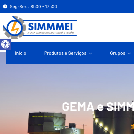
Seg-Sex : 8h00 - 17h00
Abrir a barra de ferramentas
Início
Produtos e Serviços
Grupos
GEMA e SIMMM