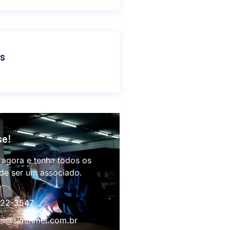
as
se!
 agora e tenha todos os
 de ser um associado.
622-3547
i@simmmei.com.br