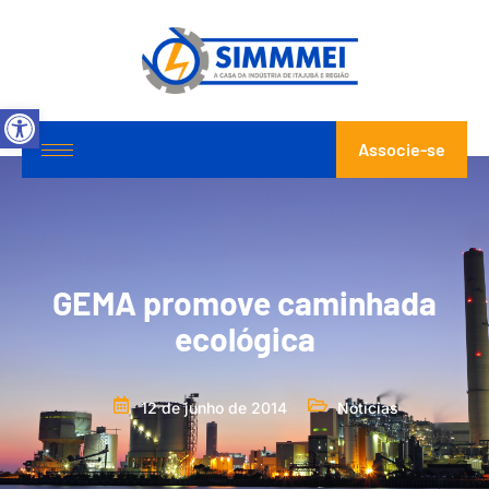
Abrir a barra de ferramentas
Associe-se
GEMA promove caminhada
ecológica
12 de junho de 2014
Notícias