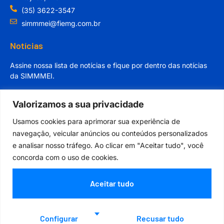
(35) 3622-3547
simmmei@fiemg.com.br
Notícias
Assine nossa lista de notícias e fique por dentro das notícias
da SIMMMEI.
Valorizamos a sua privacidade
Usamos cookies para aprimorar sua experiência de
navegação, veicular anúncios ou conteúdos personalizados
Cadastrar
e analisar nosso tráfego. Ao clicar em "Aceitar tudo", você
concorda com o uso de cookies.
Aceitar tudo
Orgulhosamente desenvolvido por
Configurar
Recusar tudo