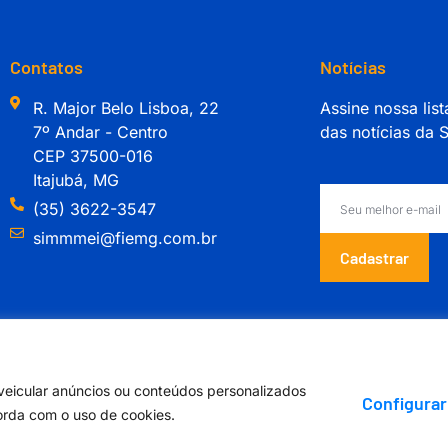
Contatos
Notícias
R. Major Belo Lisboa, 22
Assine nossa list
7º Andar - Centro
das notícias da
CEP 37500-016
Itajubá, MG
(35) 3622-3547
simmmei@fiemg.com.br
Cadastrar
Orgulhosamente desenvolvido por
veicular anúncios ou conteúdos personalizados
Configurar
corda com o uso de cookies.