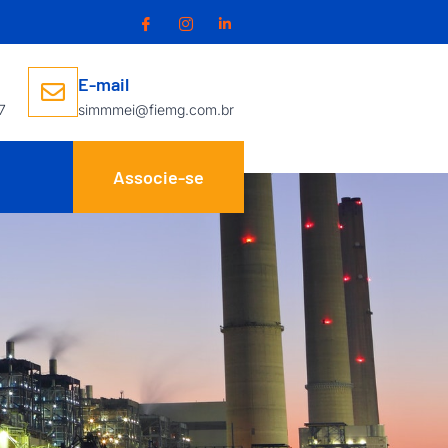
E-mail
7
simmmei@fiemg.com.br
Associe-se