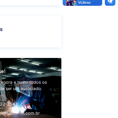
as
se!
 agora e tenha todos os
 de ser um associado.
622-3547
i@simmmei.com.br