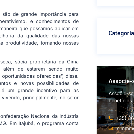
, são de grande importância para
erativismo, e conhecimentos de
e maneira que possamos aplicar em
Categori
elhoria da qualidade das nossas
 na produtividade, tornando nossas
seca, sócia proprietária da Gima
, além de estarem sendo muito
 oportunidades oferecidas”, disse.
Associe-
ntos e novas possibilidades de
a é um grande incentivo para as
Associe-se
vivendo, principalmente, no setor
benefícios
onfederação Nacional da Indústria
(35) 3
EMG. Em Itajubá, o programa conta
simmme