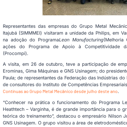
Representantes das empresas do Grupo Metal Mecânico
Itajubá (SIMMMEI) visitaram a unidade da Philips, em Va
na adoção do Programa
Lean Manufacturing
(Melhoria 
ações do Programa de Apoio à Competitividade da
(Procompi).
A visita, em 26 de outubro, teve a participação de em
Erominas, Gima Máquinas e GNS Usinagem; do president
Paula; de representantes da Federação das Indústrias do
de consultores do Instituto de Competências Empresariais
Contínuas ao Grupo Metal Mecânico desde julho deste ano
.
“Conhecer na prática o funcionamento do Programa Lea
Heathtech – Varginha, é de grande importância para o g
teórica do treinamento”, destacou o empresário Nilson Jo
GNS Usinagem. O grupo visitou a área de eletrodoméstic