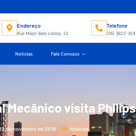
Endereço
Telefone
Rua Major Belo Lisboa, 22
(35) 3622-354
Notícias
Fale Conosco
l Mecânico visita Philips
12 de novembro de 2018
Notícias