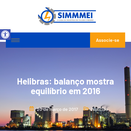
Abrir a barra de ferramentas
Associe-se
Helibras: balanço mostra
equilíbrio em 2016
20 de março de 2017
Notícias