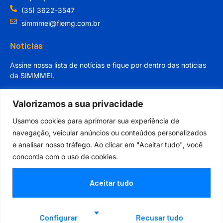
(35) 3622-3547
simmmei@fiemg.com.br
Notícias
Assine nossa lista de notícias e fique por dentro das notícias
da SIMMMEI.
Valorizamos a sua privacidade
Usamos cookies para aprimorar sua experiência de
navegação, veicular anúncios ou conteúdos personalizados
Cadastrar
e analisar nosso tráfego. Ao clicar em "Aceitar tudo", você
concorda com o uso de cookies.
Aceitar tudo
Orgulhosamente desenvolvido por
Configurar
Recusar tudo