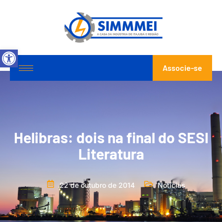
Abrir a barra de ferramentas
Associe-se
Helibras: dois na final do SESI
Literatura
22 de outubro de 2014
Notícias