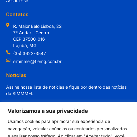
Associe-se
Contatos
R. Major Belo Lisboa, 22
7º Andar - Centro
CEP 37500-016
Itajubá, MG
(35) 3622-3547
simmmei@fiemg.com.br
Notícias
Assine nossa lista de notícias e fique por dentro das notícias
da SIMMMEI.
Valorizamos a sua privacidade
Usamos cookies para aprimorar sua experiência de
navegação, veicular anúncios ou conteúdos personalizados
Cadastrar
e analisar nosso tráfego. Ao clicar em "Aceitar tudo", você