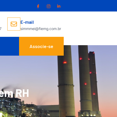
E-mail
7
simmmei@fiemg.com.br
Associe-se
 em RH