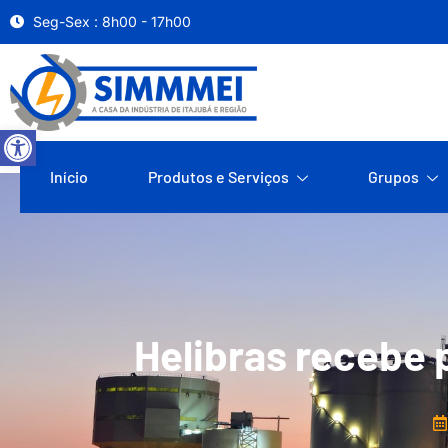
Seg-Sex : 8h00 - 17h00
Abrir a barra de ferramentas
Início
Produtos e Serviços
Grupos
Helibras recebe 