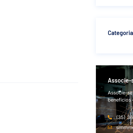
Categori
Associe-
Associe-se
benefícios
(35) 3
simmme