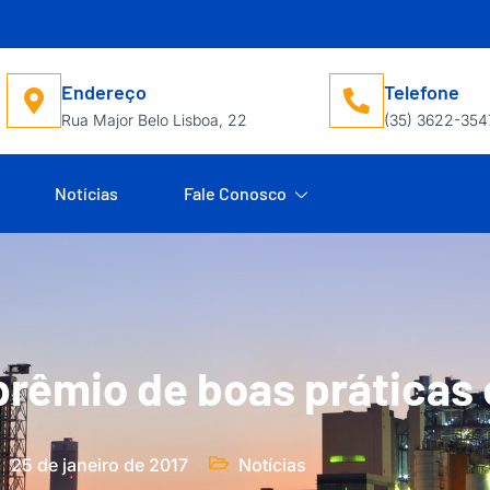
Endereço
Telefone
Rua Major Belo Lisboa, 22
(35) 3622-354
Notícias
Fale Conosco
prêmio de boas práticas
25 de janeiro de 2017
Notícias