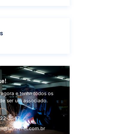
as
se!
 agora e tenha todos os
 de ser um associado.
622-3547
i@simmmei.com.br