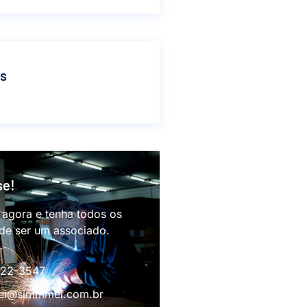
as
se!
 agora e tenha todos os
 de ser um associado.
622-3547
i@simmmei.com.br