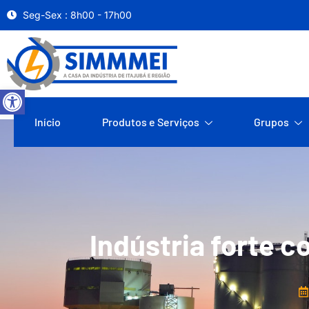
Seg-Sex : 8h00 - 17h00
Abrir a barra de ferramentas
Início
Produtos e Serviços
Grupos
Indústria forte 