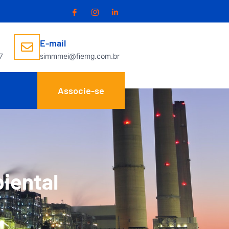
E-mail
7
simmmei@fiemg.com.br
Associe-se
iental