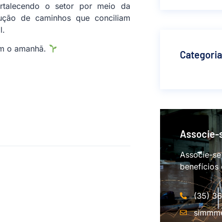
ortalecendo o setor por meio da
trução de caminhos que conciliam
l.
om o amanhã.
Categori
Associe-
Associe-se
benefícios
(35) 3
simmme