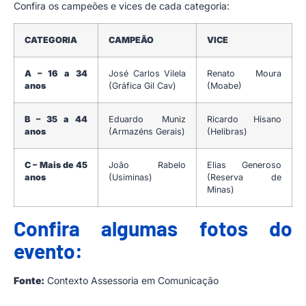
Confira os campeões e vices de cada categoria:
CATEGORIA
CAMPEÃO
VICE
A – 16 a 34
José Carlos Vilela
Renato Moura
anos
(Gráfica Gil Cav)
(Moabe)
B – 35 a 44
Eduardo Muniz
Ricardo Hisano
anos
(Armazéns Gerais)
(Helibras)
C – Mais de 45
João Rabelo
Elias Generoso
anos
(Usiminas)
(Reserva de
Minas)
Confira algumas fotos do
evento:
Fonte:
Contexto Assessoria em Comunicação