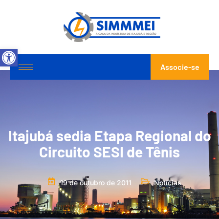
Abrir a barra de ferramentas
Associe-se
Itajubá sedia Etapa Regional do
Circuito SESI de Tênis
19 de outubro de 2011
Notícias