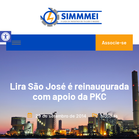
Abrir a barra de ferramentas
Associe-se
Lira São José é reinaugurada
com apoio da PKC
29 de setembro de 2014
Notícias