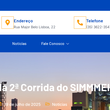
Endereço
Telefone
Rua Major Belo Lisboa, 22
(35) 3622-354
Notícias
Fale Conosco
da 2ª Corrida do SIMMMEI
19 de julho de 2025
Notícias