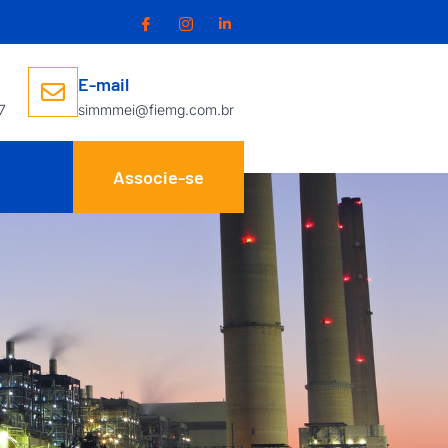
E-mail
7
simmmei@fiemg.com.br
Associe-se