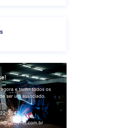
as
se!
 agora e tenha todos os
 de ser um associado.
622-3547
i@simmmei.com.br