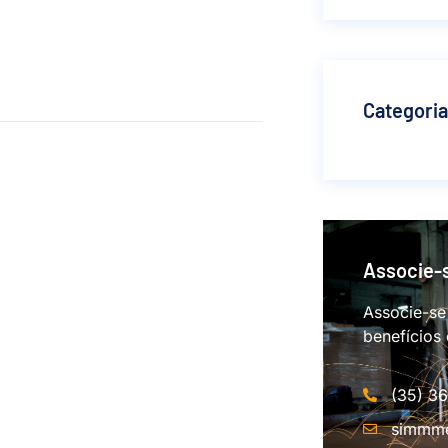
Categori
Associe-
Associe-se
benefícios
(35) 3
simmme