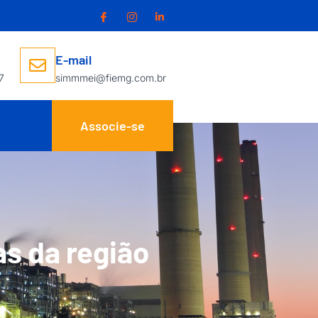
E-mail
7
simmmei@fiemg.com.br
Associe-se
s da região