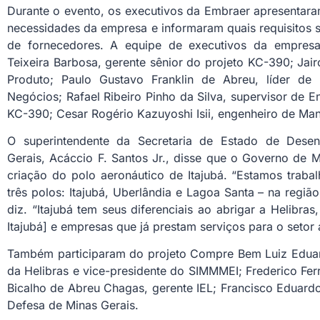
Durante o evento, os executivos da Embraer apresentar
necessidades da empresa e informaram quais requisitos 
de fornecedores. A equipe de executivos da empres
Teixeira Barbosa, gerente sênior do projeto KC-390; Jair
Produto; Paulo Gustavo Franklin de Abreu, líder de
Negócios; Rafael Ribeiro Pinho da Silva, supervisor de
KC-390; Cesar Rogério Kazuyoshi Isii, engenheiro de M
O superintendente da Secretaria de Estado de Dese
Gerais, Acáccio F. Santos Jr., disse que o Governo de
criação do polo aeronáutico de Itajubá. “Estamos trab
três polos: Itajubá, Uberlândia e Lagoa Santa – na regiã
diz. “Itajubá tem seus diferenciais ao abrigar a Helibras
Itajubá] e empresas que já prestam serviços para o setor 
Também participaram do projeto Compre Bem Luiz Eduar
da Helibras e vice-presidente do SIMMMEI; Frederico Fer
Bicalho de Abreu Chagas, gerente IEL; Francisco Eduard
Defesa de Minas Gerais.