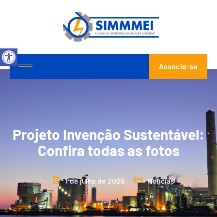
Abrir a barra de ferramentas
Associe-se
Projeto Invenção Sustentável:
Confira todas as fotos
1 de julho de 2026
Notícias