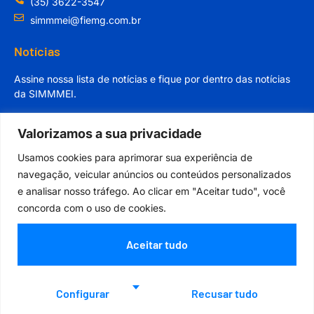
(35) 3622-3547
simmmei@fiemg.com.br
Notícias
Assine nossa lista de notícias e fique por dentro das notícias
da SIMMMEI.
Valorizamos a sua privacidade
Usamos cookies para aprimorar sua experiência de
navegação, veicular anúncios ou conteúdos personalizados
Cadastrar
e analisar nosso tráfego. Ao clicar em "Aceitar tudo", você
concorda com o uso de cookies.
Aceitar tudo
Orgulhosamente desenvolvido por
Configurar
Recusar tudo