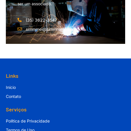
ser um associado.
(35) 3622-3547
simmmei@simmmei.com.br
Links
Início
Contato
Serviços
Política de Privacidade
Termos de Uso