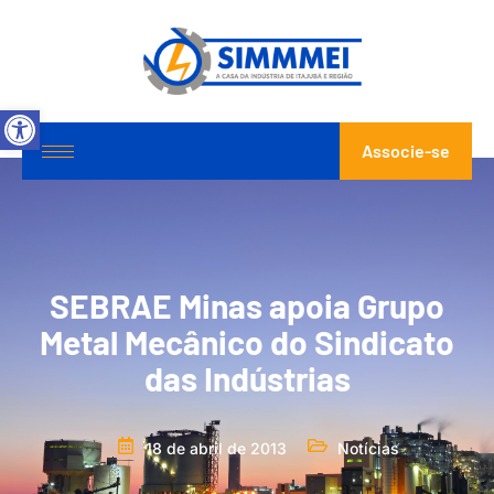
Abrir a barra de ferramentas
Associe-se
SEBRAE Minas apoia Grupo
Metal Mecânico do Sindicato
das Indústrias
18 de abril de 2013
Notícias