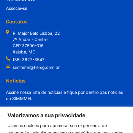
Associe-se
Contatos
R. Major Belo Lisboa, 22
7º Andar - Centro
CEP 37500-016
Itajubá, MG
(35) 3622-3547
simmmei@fiemg.com.br
Notícias
Assine nossa lista de notícias e fique por dentro das notícias
da SIMMMEI.
Valorizamos a sua privacidade
Usamos cookies para aprimorar sua experiência de
navegação, veicular anúncios ou conteúdos personalizados