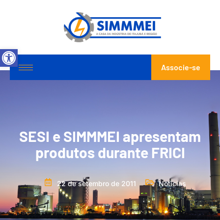
Abrir a barra de ferramentas
Associe-se
SESI e SIMMMEI apresentam
produtos durante FRICI
22 de setembro de 2011
Notícias