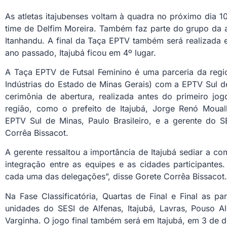
As atletas itajubenses voltam à quadra no próximo dia 
time de Delfim Moreira. Também faz parte do grupo da a
Itanhandu. A final da Taça EPTV também será realizada
ano passado, Itajubá ficou em 4º lugar.
A Taça EPTV de Futsal Feminino é uma parceria da regi
Indústrias do Estado de Minas Gerais) com a EPTV Sul d
cerimônia de abertura, realizada antes do primeiro jog
região, como o prefeito de Itajubá, Jorge Renó Mouall
EPTV Sul de Minas, Paulo Brasileiro, e a gerente do S
Corrêa Bissacot.
A gerente ressaltou a importância de Itajubá sediar a c
integração entre as equipes e as cidades participante
cada uma das delegações”, disse Gorete Corrêa Bissacot.
Na Fase Classificatória, Quartas de Final e Final as pa
unidades do SESI de Alfenas, Itajubá, Lavras, Pouso A
Varginha. O jogo final também será em Itajubá, em 3 de