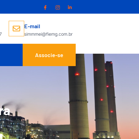
E-mail
7
simmmei@fiemg.com.br
Associe-se
ra