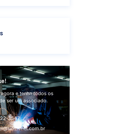
as
se!
 agora e tenha todos os
 de ser um associado.
622-3547
i@simmmei.com.br