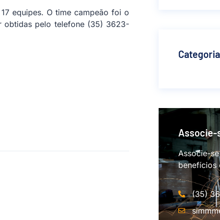
 17 equipes. O time campeão foi o
obtidas pelo telefone (35) 3623-
Categori
Associe-
Associe-se
benefícios
(35) 3
simmme