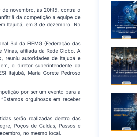
10 de novembro, às 20h15, contra o
nfitriã da competição a equipe de
 em Itajubá, em 3 de dezembro. No
onal Sul da FIEMG (Federação das
e Minas, afiliada da Rede Globo. A
o, reuniu autoridades de Itajubá e
em, o diretor superintendente da
ESI Itajubá, Maria Gorete Pedroso
ompetição por ser um evento para a
s. “Estamos orgulhosos em receber
rtidas serão realizadas dentro das
legre, Poços de Caldas, Passos e
 dezembro, no mesmo local.