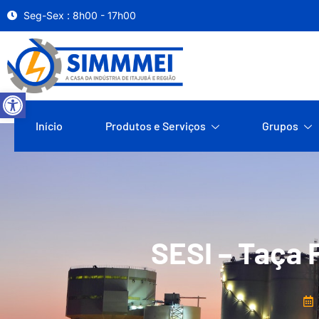
Seg-Sex : 8h00 - 17h00
Abrir a barra de ferramentas
Início
Produtos e Serviços
Grupos
SESI – Taça 