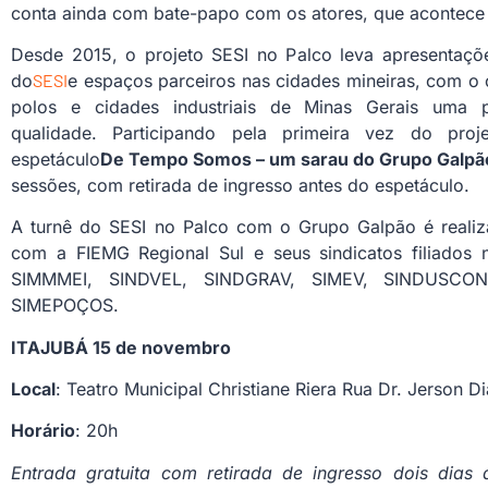
conta ainda com bate-papo com os atores, que acontece 
Desde 2015, o projeto SESI no Palco leva apresentações
do
SESI
e espaços parceiros nas cidades mineiras, com o o
polos e cidades industriais de Minas Gerais uma pr
qualidade. Participando pela primeira vez do proj
espetáculo
De Tempo Somos – um sarau do Grupo Galpã
sessões, com retirada de ingresso antes do espetáculo.
A turnê do SESI no Palco com o Grupo Galpão é reali
com a FIEMG Regional Sul e seus sindicatos filiados 
SIMMMEI, SINDVEL, SINDGRAV, SIMEV, SINDUSCO
SIMEPOÇOS.
ITAJUBÁ 15 de novembro
Local
: Teatro Municipal Christiane Riera Rua Dr. Jerson Di
Horário
: 20h
Entrada gratuita com retirada de ingresso dois dias