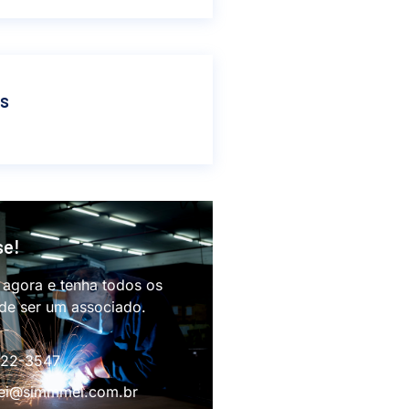
as
se!
 agora e tenha todos os
 de ser um associado.
622-3547
i@simmmei.com.br