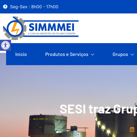
Seg-Sex : 8h00 - 17h00
Abrir a barra de ferramentas
Início
Produtos e Serviços
Grupos
SESI traz Gru