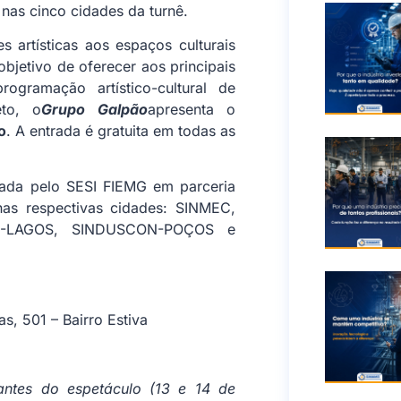
nas cinco cidades da turnê.
 artísticas aos espaços culturais
bjetivo de oferecer aos principais
ogramação artístico-cultural de
eto, o
Grupo Galpão
apresenta o
o
. A entrada é gratuita em todas as
zada pelo SESI FIEMG em parceria
nas respectivas cidades: SINMEC,
N-LAGOS, SINDUSCON-POÇOS e
as, 501 – Bairro Estiva
 antes do espetáculo (13 e 14 de