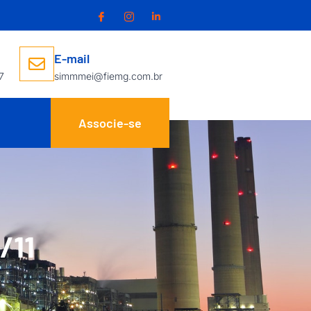
E-mail
7
simmmei@fiemg.com.br
Associe-se
/11