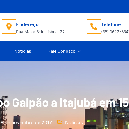
Endereço
Telefone
Rua Major Belo Lisboa, 22
(35) 3622-354
Notícias
Fale Conosco
po Galpão a Itajubá em 15
8 de novembro de 2017
Notícias