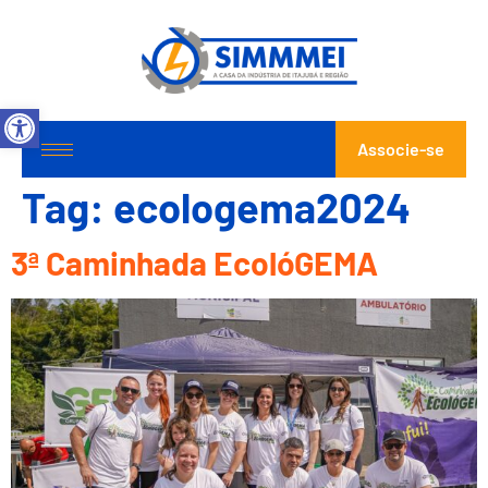
Abrir a barra de ferramentas
Associe-se
Tag:
ecologema2024
3ª Caminhada EcolóGEMA