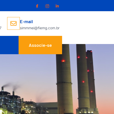
E-mail
7
simmmei@fiemg.com.br
Associe-se