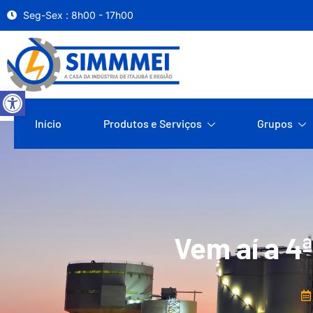
Seg-Sex : 8h00 - 17h00
Abrir a barra de ferramentas
Início
Produtos e Serviços
Grupos
Vem aí a 