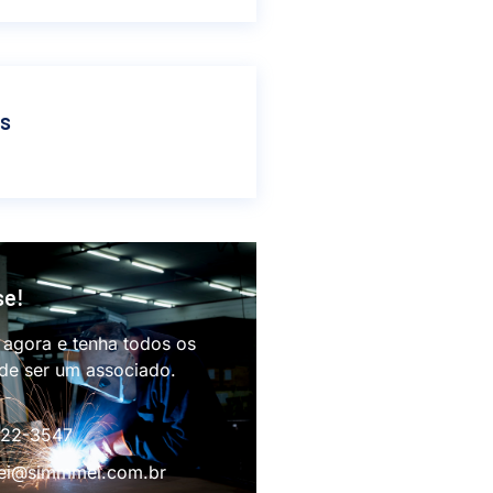
as
se!
 agora e tenha todos os
 de ser um associado.
622-3547
i@simmmei.com.br