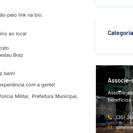
ão pelo link na bio.
Categori
iro ao local
osto
eslau Braz
az bem!
Associe-
xperiência com a gente!
Associe-se
ícia Militar, Prefeitura Municipal,
benefícios
(35) 3
simmme