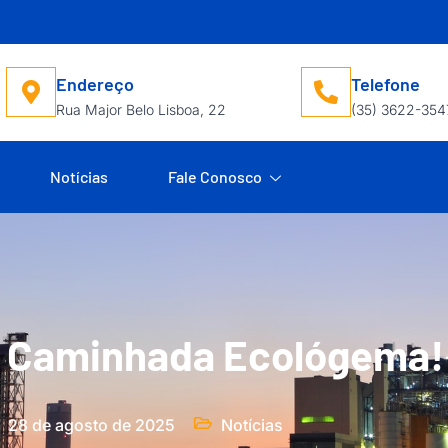
Endereço
Telefone
Rua Major Belo Lisboa, 22
(35) 3622-354
Notícias
Fale Conosco
4ª Caminhada Ecológema!
28 de agosto de 2025
Notícias