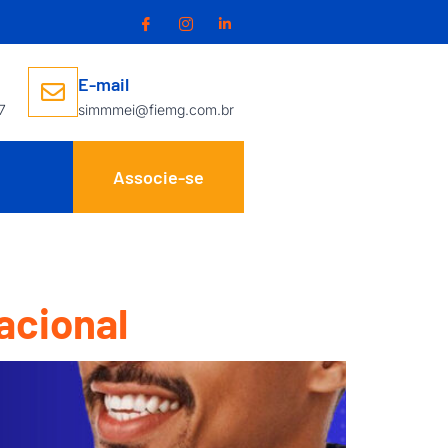
E-mail
7
simmmei@fiemg.com.br
Associe-se
acional