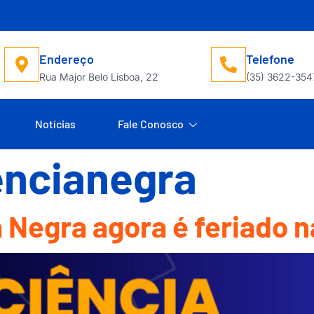
Endereço
Telefone
Rua Major Belo Lisboa, 22
(35) 3622-354
Notícias
Fale Conosco
encianegra
 Negra agora é feriado n