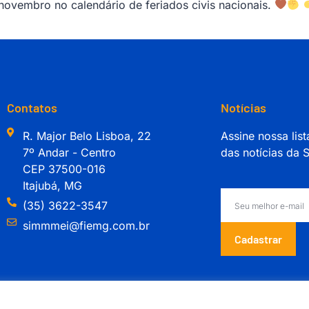
 novembro no calendário de feriados civis nacionais.
Contatos
Notícias
R. Major Belo Lisboa, 22
Assine nossa list
7º Andar - Centro
das notícias da
CEP 37500-016
Itajubá, MG
(35) 3622-3547
simmmei@fiemg.com.br
Cadastrar