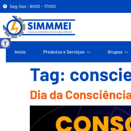
Seg-Sex : 8h00 - 17h00
Abrir a barra de ferramentas
Início
Produtos e Serviços
Grupos
Tag:
consci
Dia da Consciência